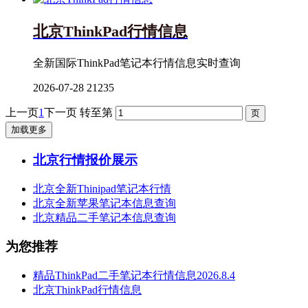
北京ThinkPad行情信息
全新国际ThinkPad笔记本行情信息实时查询
2026-07-28
21235
上一页
1
下一页
转至第
加载更多
北京行情报价展示
北京全新Thinipad笔记本行情
北京全新苹果笔记本信息查询
北京精品二手笔记本信息查询
为您推荐
精品ThinkPad二手笔记本行情信息2026.8.4
北京ThinkPad行情信息