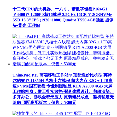
十二代CPU的大机器。十六寸。带数字键盘P16s-G1
￥4400 i7-1260P 8核16线程 2.5GHz 16GB 512GBNVMe
SSD 15.3" IPS (1920×1080) Quadro T550 4GB独显 摄像
头·背光·工作站
ThinkPad P15 高端移动工作站✨ 顶配性价比机型 英特
尔酷睿 i7-11850H 八核十六线程 超大内存 32G + 1TB高
速NVMe固态硬盘 专业制图独显 RTX A2000 4GB 大屏
工作站机身，做工扎实散热强悍 建模设计、剪辑渲染、
多开办公、游戏全都无压力 原装精品成色，整机稳定无
暗病 顶配高配版本，仅售：5300元