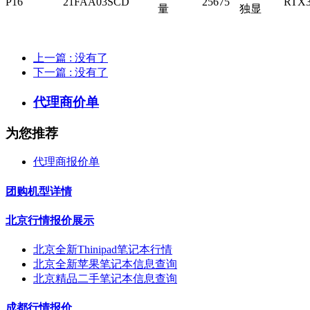
P16
21FAA03SCD
25675
RTX3
量
独显
上一篇
: 没有了
下一篇
: 没有了
代理商价单
为您推荐
代理商报价单
团购机型详情
北京行情报价展示
北京全新Thinipad笔记本行情
北京全新苹果笔记本信息查询
北京精品二手笔记本信息查询
成都行情报价